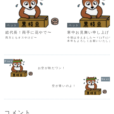
ペット
ペット
総代長！両手に花やで〜
寒中お見舞い申し上げま
両方ともオスやけど〜
今朝は冷えました〜ヾ(≧∇≦)そ
本年もよろしくお願いいたしま
お空が秋だワン！
空が青いのよ！
コメント