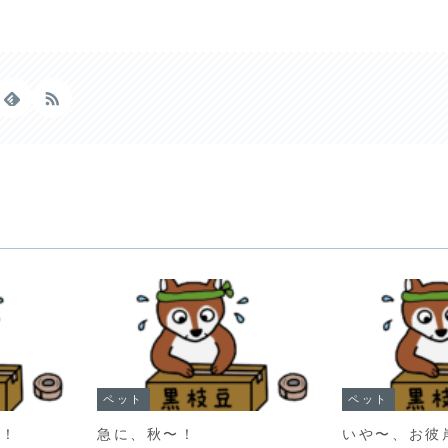
ペット
ペット
歩！
急に、秋〜！
いや〜、お彼