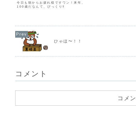
今日も朝からお疲れ様ですワン！来年、
100歳だなんて、びっくり‼️
ひゃほ〜！！
コメント
コメ