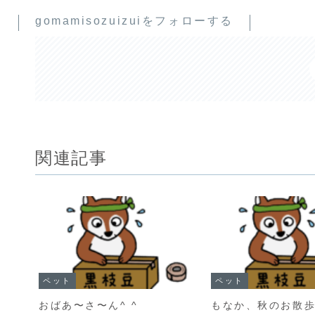
gomamisozuizuiをフォローする
関連記事
ペット
ペット
おばあ〜さ〜ん^ ^
もなか、秋のお散