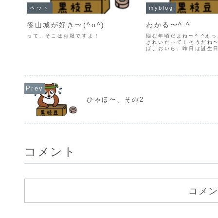
ペット
myblog
篠山城が好き〜(^o^)
わかる〜^ ^
って、そこはお堀ですよ！
悩む年頃だよね〜^ ^え
きれいだって！そうだね〜
ば、おいら、昨日は誕生
ひゃほ〜、その2
コメント
コメ