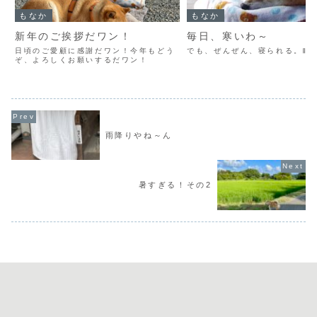
もなか
もなか
新年のご挨拶だワン！
毎日、寒いわ～
日頃のご愛顧に感謝だワン！今年もどう
でも、ぜんぜん、寝られる。眠
ぞ、よろしくお願いするだワン！
雨降りやね～ん
暑すぎる！その2